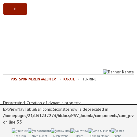
VEREIN
Postsportverein Aalen e.V.
KARATE
JUDO
VOLLEYBALL
POSTSPORTVEREIN AALEN E.V.
»
KARATE
»
TERMINE
TISCHTENNIS
Deprecated
: Creation of dynamic property
ExtViewNavTableBarIconic::$iconstoshow is deprecated in
/homepages/21/d31232273/htdocs/PSV_Joomla/components/com_jevents
on line
35
Nach Jahr
Nach Monat
Nach Woche
Heute
Gehe zu Monat
Suche