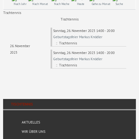
Nach Jahr
Nach Monat
Nach Woche
Heute
Gehe zu Monat
Suche
Tischtennis
Tischtennis
Sonntag, 26. November 2023 14:00 - 20:00
Geburtstagsfeier Markus Knödler
:: Tischtennis
26. November
2023
Sonntag, 26. November 2023 14:00 - 20:00
Geburtstagsfeier Markus Knödler
:: Tischtennis
TISCHTENNIS
AKTUELLES
WIR ÜBER UNS