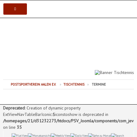
VEREIN
Postsportverein Aalen e.V.
KARATE
JUDO
VOLLEYBALL
POSTSPORTVEREIN AALEN E.V.
»
TISCHTENNIS
»
TERMINE
TISCHTENNIS
Deprecated
: Creation of dynamic property
ExtViewNavTableBarIconic::$iconstoshow is deprecated in
/homepages/21/d31232273/htdocs/PSV_Joomla/components/com_jevents
on line
35